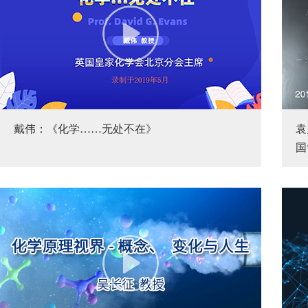
戴伟：《化学……无处不在》
袁
国